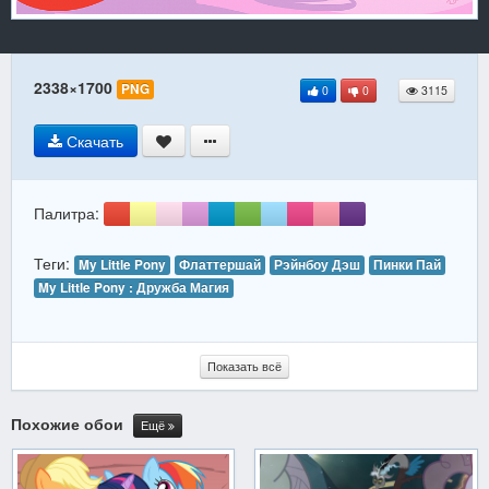
2338×1700
PNG
0
0
3115
Скачать
Палитра:
Теги:
My Little Pony
Флаттершай
Рэйнбоу Дэш
Пинки Пай
My Little Pony : Дружба Магия
Показать всё
Похожие обои
Ещё