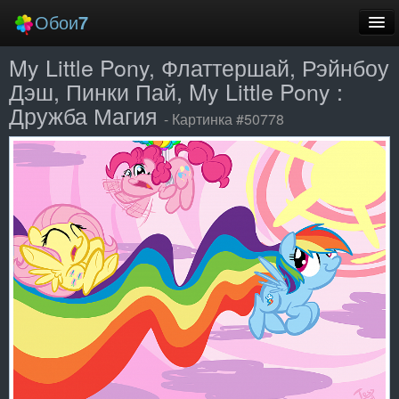
Обои
7
My Little Pony, Флаттершай, Рэйнбоу
Новые
Дэш, Пинки Пай, My Little Pony :
Лучшие
Дружба Магия
- Картинка #50778
Случайные
Заставки
Еще
Вход