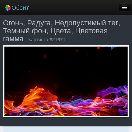
Обои
7
Огонь, Радуга, Недопустимый тег,
Новые
Темный фон, Цвета, Цветовая
Лучшие
гамма
- Картинка #21671
Случайные
Заставки
Еще
Вход