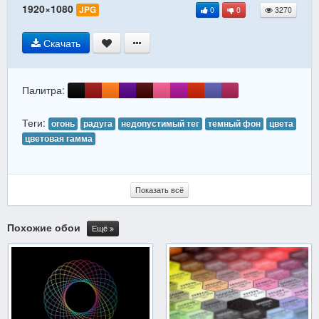
1920×1080
JPG
0
0
3270
Скачать
Палитра:
Теги:
огонь
радуга
недопустимый тег
темный фон
цвета
цветовая гамма
Показать всё
Похожие обои
Ещё