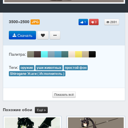
3500×2500
JPG
1
0
2691
Скачать
Палитра:
Теги:
оружие
уши животных
простой фон
Shirogane Усаги ( Исполнитель )
Показать всё
Похожие обои
Ещё