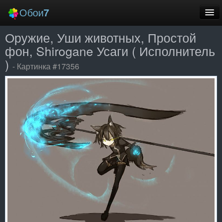
Обои
7
Оружие, Уши животных, Простой
Новые
фон, Shirogane Усаги ( Исполнитель
Лучшие
)
- Картинка #17356
Случайные
Заставки
Еще
Вход