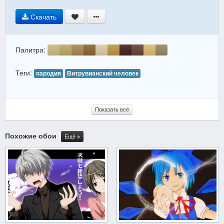
Скачать
Палитра:
Теги:
пародия
Витрувианский человек
Показать всё
Похожие обои
Ещё