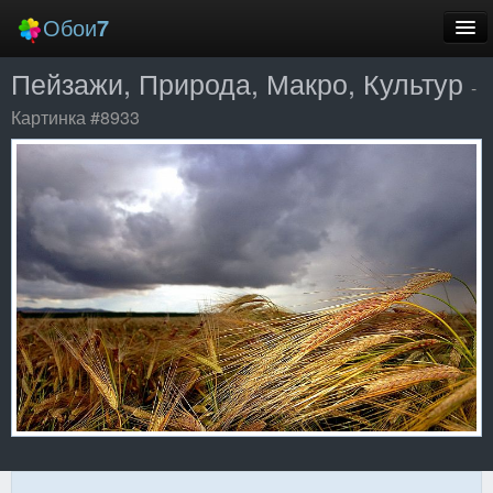
Обои
7
Пейзажи, Природа, Макро, Культур
Новые
-
Картинка #8933
Лучшие
Случайные
Заставки
Еще
Вход