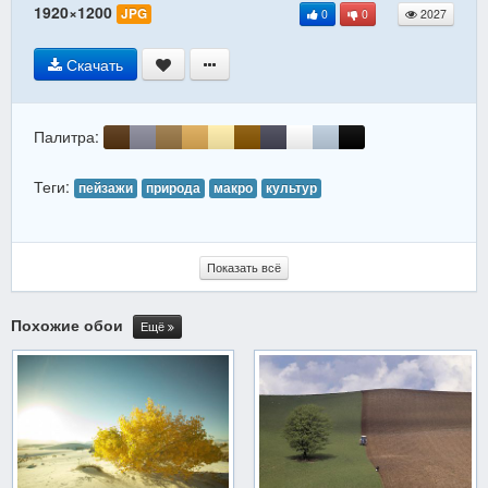
1920×1200
JPG
0
0
2027
Скачать
Палитра:
Теги:
пейзажи
природа
макро
культур
Показать всё
Похожие обои
Ещё