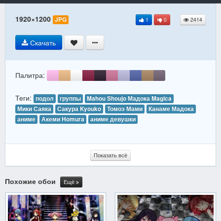
1920×1200
JPG
1
0
2414
Скачать
Палитра:
Теги:
подол
группы
Mahou Shoujo Мадока Magica
Мики Саяка
Сакура Kyouko
Томоэ Мами
Канаме Мадока
аниме
Акеми Homura
аниме девушки
Показать всё
Похожие обои
Ещё