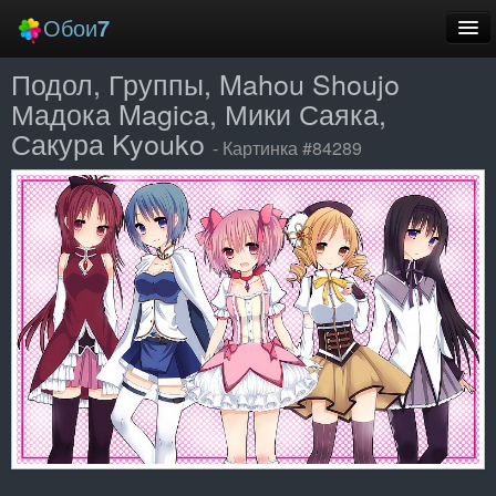
Обои
7
Подол, Группы, Mahou Shoujo
Новые
Мадока Magica, Мики Саяка,
Лучшие
Сакура Kyouko
- Картинка #84289
Случайные
Заставки
Еще
Вход