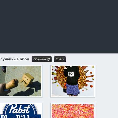
лучайные обои
Обновить
Ещё