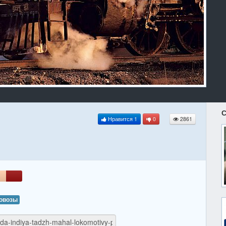
С
Нравится
1
0
2861
овозы