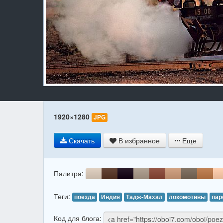
1920×1280
JPG
Скачать
В избранное
Еще
Палитра:
Теги:
поезда
Индия
Тадж-Махал
локомотивы
пар
Код для блога: