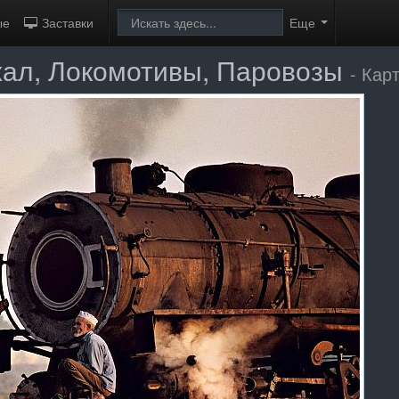
ые
Заставки
Еще
хал, Локомотивы, Паровозы
- Кар