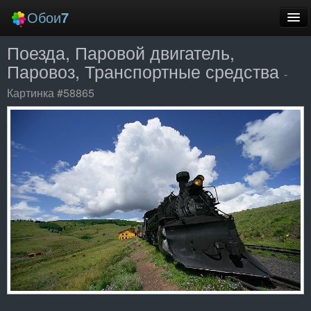
Обои
7
Поезда, Паровой двигатель,
Новые
Паровоз, Транспортные средства
-
Лучшие
Картинка #58865
Случайные
Заставки
Еще
Вход