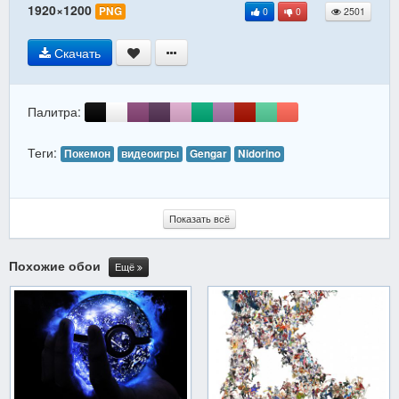
1920×1200
PNG
0
0
2501
Скачать
Палитра:
Теги:
Покемон
видеоигры
Gengar
Nidorino
Показать всё
Похожие обои
Ещё