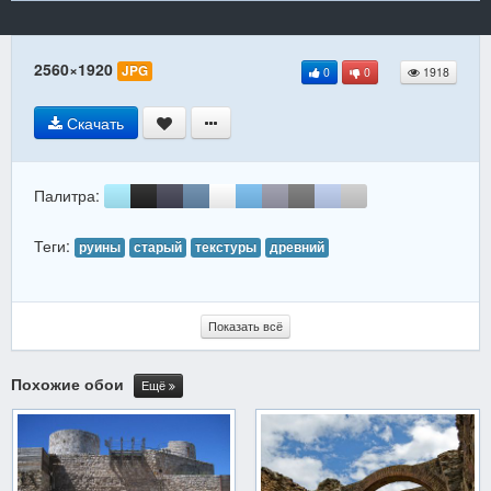
2560×1920
JPG
0
0
1918
Скачать
Палитра:
Теги:
руины
старый
текстуры
древний
Показать всё
Похожие обои
Ещё