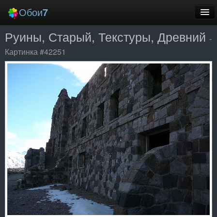
Обои
7
Руины, Старый, Текстуры, Древний
Новые
-
Картинка #42251
Лучшие
Случайные
Заставки
Еще
Вход