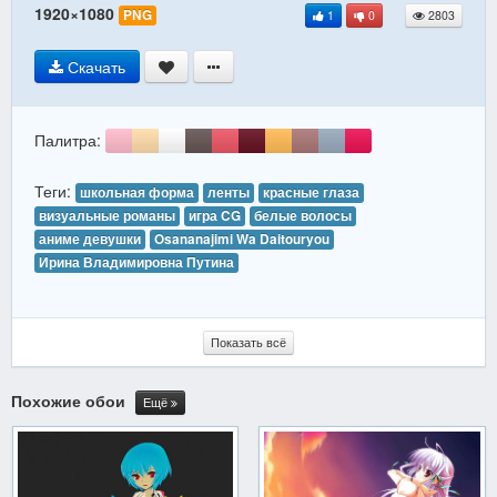
1920×1080
PNG
1
0
2803
Скачать
Палитра:
Теги:
школьная форма
ленты
красные глаза
визуальные романы
игра CG
белые волосы
аниме девушки
Osananajimi Wa Daitouryou
Ирина Владимировна Путина
Показать всё
Похожие обои
Ещё