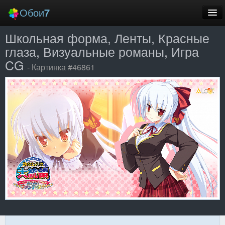
Обои
7
Школьная форма, Ленты, Красные
Новые
глаза, Визуальные романы, Игра
Лучшие
CG
- Картинка #46861
Случайные
Заставки
Еще
Вход