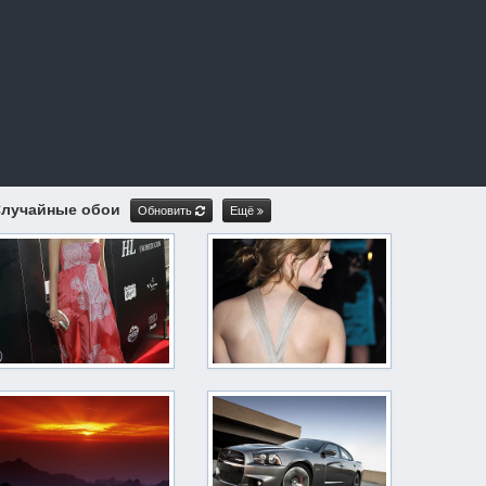
лучайные обои
Обновить
Ещё