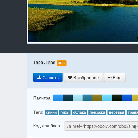
1920×1200
JPG
Скачать
В избранное
Еще
Палитра:
Теги:
синий
горы
облака
пейзажи
деревья
трав
Код для блога: