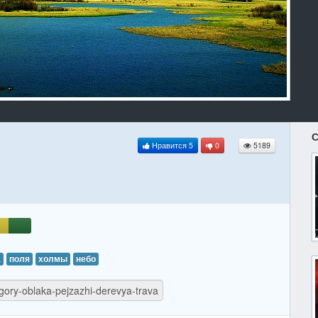
С
Нравится
5
0
5189
а
поля
холмы
небо