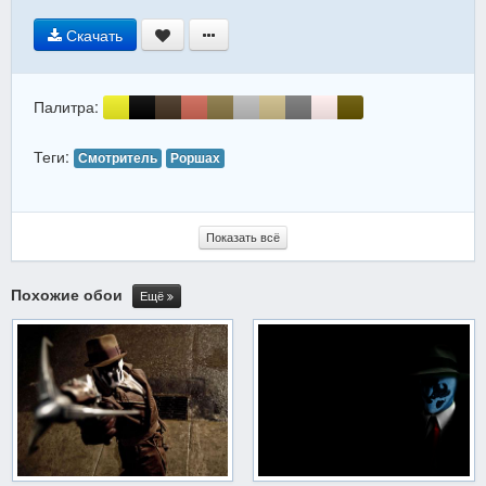
Скачать
Палитра:
Теги:
Смотритель
Роршах
Показать всё
Похожие обои
Ещё