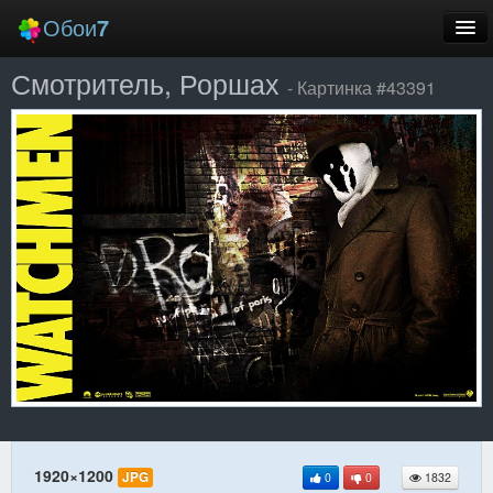
Обои
7
Смотритель, Роршах
Новые
- Картинка #43391
Лучшие
Случайные
Заставки
Еще
Вход
1920×1200
JPG
0
0
1832