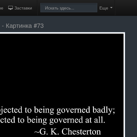
ые
Заставки
Еще
н
- Картинка #73