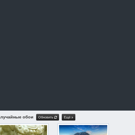
лучайные обои
Обновить
Ещё