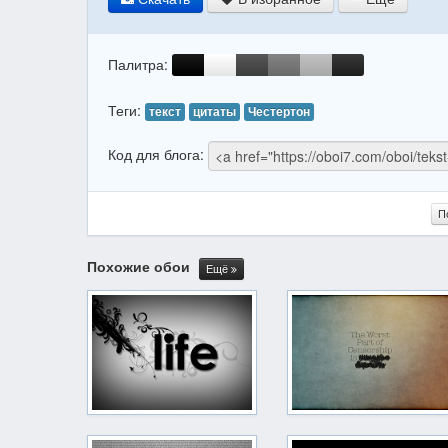
Палитра:
Теги:
текст
цитаты
Честертон
Код для блога:
П
Похожие обои
Ещё