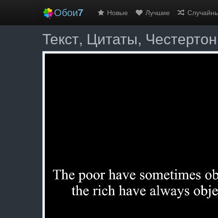
Обои
7
Новые
Лучшие
Случайн
Текст, Цитаты, Честерто