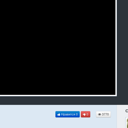
С
Нравится
0
0
3770