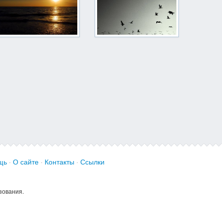
щь
·
О сайте
·
Контакты
·
Ссылки
зования.