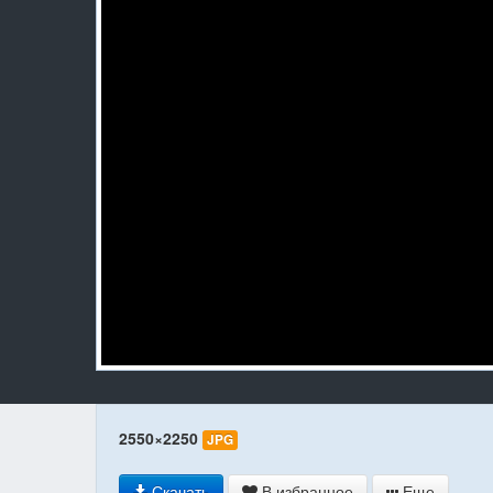
2550×2250
JPG
Скачать
В избранное
Еще