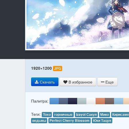
1920×1200
JPG
Скачать
В избранное
Еще
Палитра:
Теги:
Тохо
горничные
Izayoi Сакуя
Мико
Кирисаме
ведьмы
Perfect Cherry Blossom
Юки Тацуя