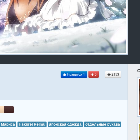
С
Нравится
1
0
2153
 Мариса
Hakurei Reimu
японская одежда
отдельные рукава