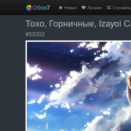
Обои
7
Новые
Лучшие
Случайн
Тохо, Горничные, Izayoi 
#53302