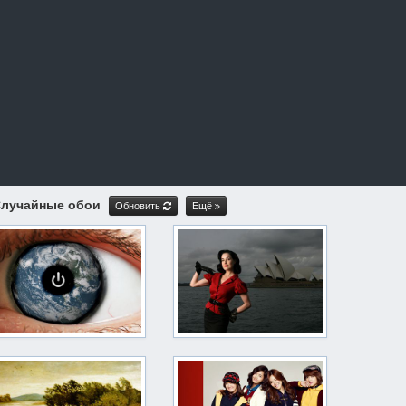
лучайные обои
Обновить
Ещё