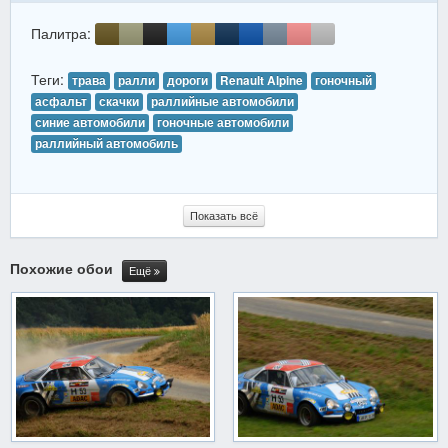
Палитра:
Теги:
трава
ралли
дороги
Renault Alpine
гоночный
асфальт
скачки
раллийные автомобили
синие автомобили
гоночные автомобили
раллийный автомобиль
Показать всё
Похожие обои
Ещё