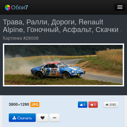
Обои
7
Трава, Ралли, Дороги, Renault
Новые
Alpine, Гоночный, Асфальт, Скачки
-
Лучшие
Картинка #28008
Случайные
Заставки
Еще
Вход
3800×1290
JPG
0
0
2082
Скачать