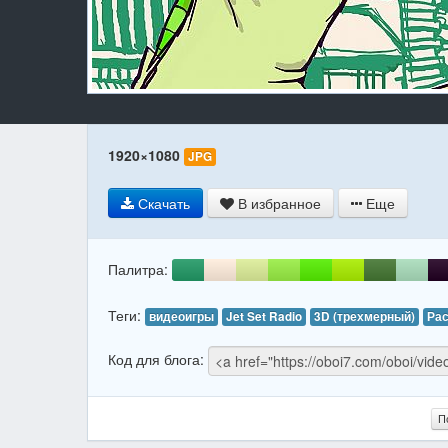
1920×1080
JPG
Скачать
В избранное
Еще
Палитра:
Теги:
видеоигры
Jet Set Radio
3D (трехмерный)
Ра
Код для блога:
П