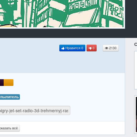
С
Нравится
0
0
2130
спылитель
оказать всё