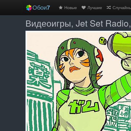
Обои
7
Новые
Лучшие
Случайн
Видеоигры, Jet Set Radi