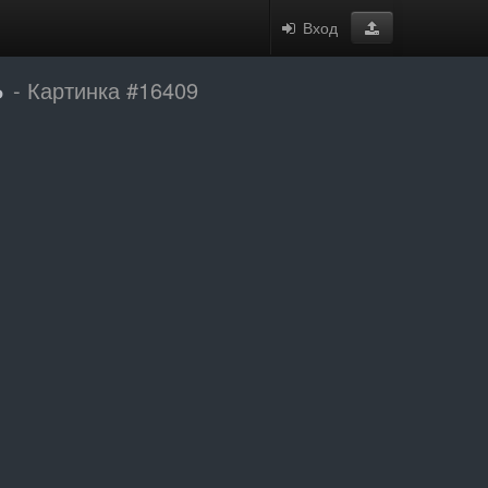
Вход
ь
- Картинка #16409