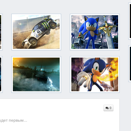
0
дет первым...