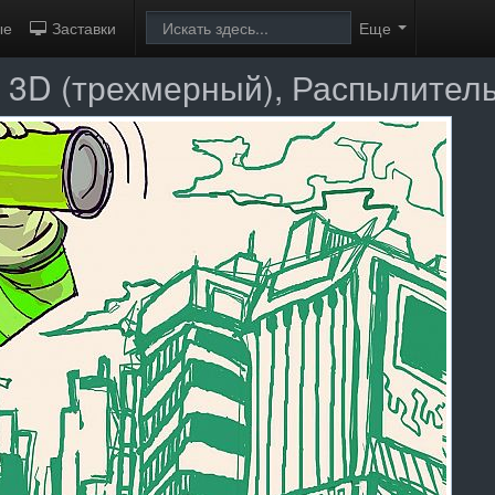
ые
Заставки
Еще
o, 3D (трехмерный), Распылител