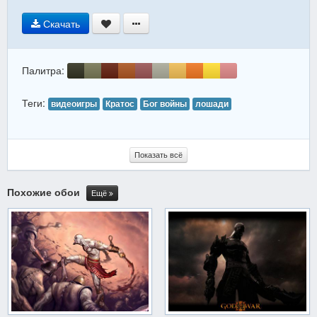
Скачать
Палитра:
Теги:
видеоигры
Кратос
Бог войны
лошади
Показать всё
Похожие обои
Ещё