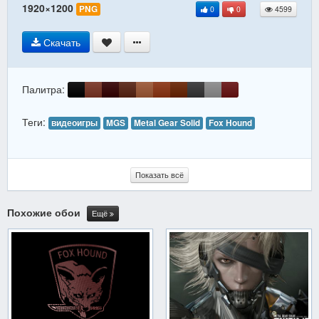
1920×1200
PNG
0
0
4599
Скачать
Палитра:
Теги:
видеоигры
MGS
Metal Gear Solid
Fox Hound
Показать всё
Похожие обои
Ещё