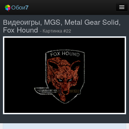
Обои
7
Видеоигры, MGS, Metal Gear Solid,
Новые
Fox Hound
- Картинка #22
Лучшие
Случайные
Заставки
Еще
Вход