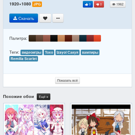
1920×1080
JPG
0
0
1962
Скачать
Палитра:
Теги:
видеоигры
Тохо
Izayoi Сакуя
вампиры
Remilia Scarlet
Показать всё
Похожие обои
Ещё