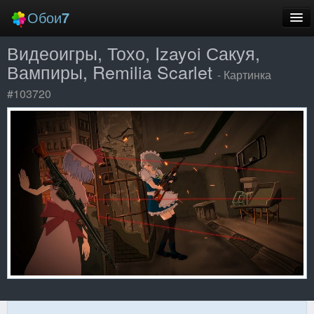
Обои
7
Видеоигры, Тохо, Izayoi Сакуя,
Новые
Вампиры, Remilia Scarlet
- Картинка
Лучшие
#103720
Случайные
Заставки
Еще
Вход