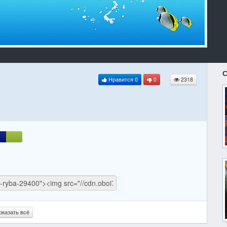
С
Нравится
0
0
2318
оказать всё