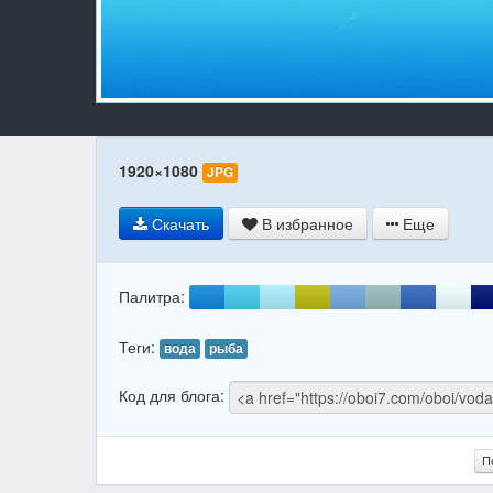
1920×1080
JPG
Скачать
В избранное
Еще
Палитра:
Теги:
вода
рыба
Код для блога:
П