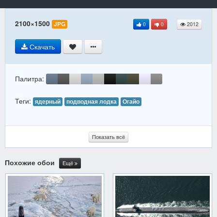
2100×1500
JPG
0
0
2012
Скачать
Палитра:
Теги:
ядерный
подводная лодка
Огайо
Показать всё
Похожие обои
Ещё