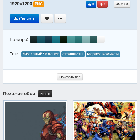
1920×1200
PNG
0
1
1968
Скачать
Палитра:
Теги:
Железный Человек
скриншоты
Марвел комиксы
Показать всё
Похожие обои
Ещё