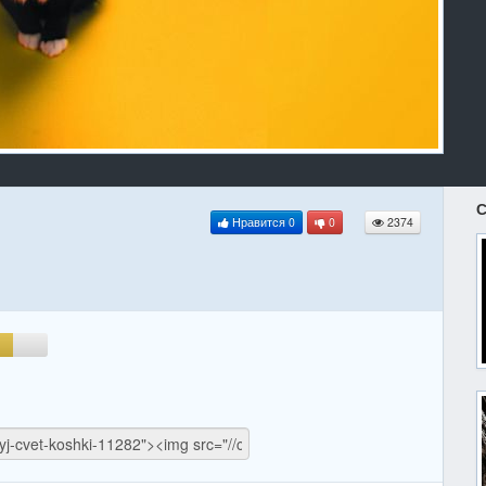
С
Нравится
0
0
2374