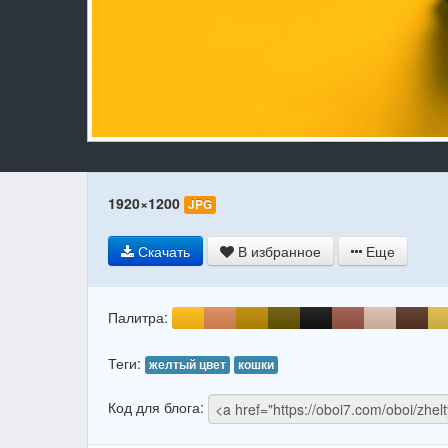
1920×1200
JPG
Скачать
В избранное
Еще
Палитра:
Теги:
желтый цвет
кошки
Код для блога: