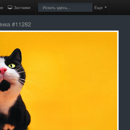
ые
Заставки
Еще
инка #11282