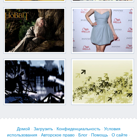
Домой
·
Загрузить
·
Конфиденциальность
·
Условия
использования
·
Авторское право
·
Блог
·
Помощь
·
О сайте
·