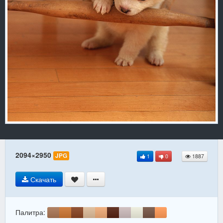
2094×2950
JPG
1
0
1887
Скачать
Палитра: