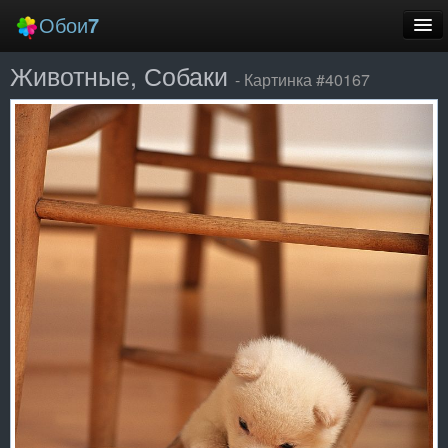
Обои
7
Животные, Собаки
Новые
- Картинка #40167
Лучшие
Случайные
Заставки
Еще
Вход