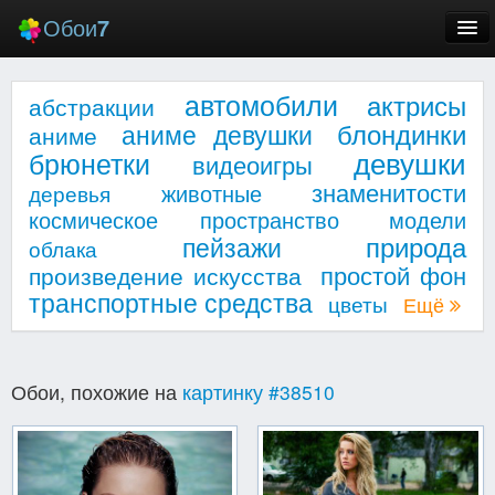
Обои
7
Новые
автомобили
актрисы
абстракции
Лучшие
блондинки
аниме девушки
аниме
девушки
брюнетки
видеоигры
Случайные
знаменитости
животные
деревья
Заставки
космическое пространство
модели
природа
пейзажи
облака
простой фон
произведение искусства
транспортные средства
цветы
Ещё
Еще
Обои, похожие на
картинку #38510
Вход