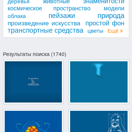
знаменитости
животные
деревья
космическое пространство
модели
природа
пейзажи
облака
простой фон
произведение искусства
транспортные средства
цветы
Ещё
Результаты поиска (1740)