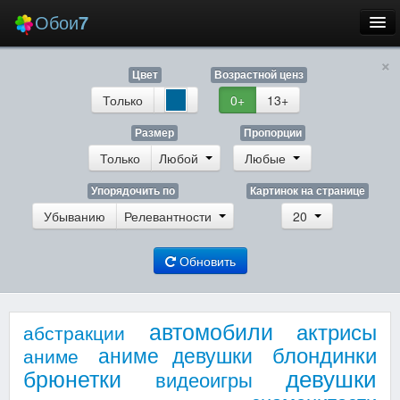
Обои
7
×
Новые
Цвет
Возрастной ценз
Лучшие
Только
0+
13+
Случайные
Размер
Пропорции
Только
Любой
Любые
Заставки
Упорядочить по
Картинок на странице
Убыванию
Релевантности
20
Обновить
Еще
Вход
автомобили
актрисы
абстракции
блондинки
аниме девушки
аниме
девушки
брюнетки
видеоигры