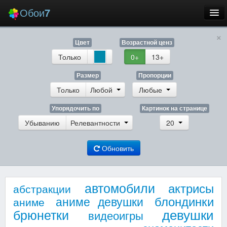
Обои
7
×
Новые
Цвет
Возрастной ценз
Лучшие
Только
0+
13+
Случайные
Размер
Пропорции
Только
Любой
Любые
Заставки
Упорядочить по
Картинок на странице
Убыванию
Релевантности
20
Обновить
Еще
Вход
автомобили
актрисы
абстракции
блондинки
аниме девушки
аниме
девушки
брюнетки
видеоигры