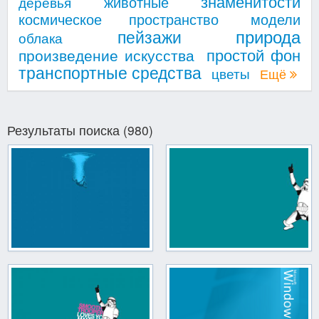
знаменитости
животные
деревья
космическое пространство
модели
природа
пейзажи
облака
простой фон
произведение искусства
транспортные средства
цветы
Ещё
Результаты поиска (980)