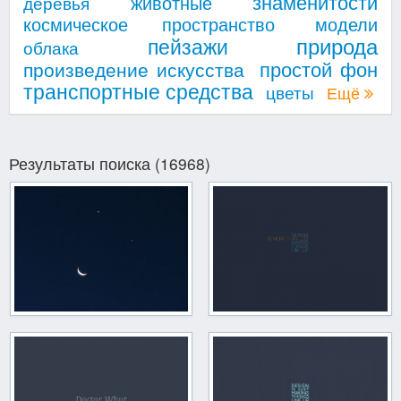
знаменитости
животные
деревья
космическое пространство
модели
природа
пейзажи
облака
простой фон
произведение искусства
транспортные средства
цветы
Ещё
Результаты поиска (16968)