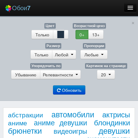
Обои
7
×
Новые
Цвет
Возрастной ценз
Лучшие
Только
0+
13+
Случайные
Размер
Пропорции
Только
Любой
Любые
Заставки
Упорядочить по
Картинок на странице
Убыванию
Релевантности
20
Обновить
Еще
Вход
автомобили
актрисы
абстракции
блондинки
аниме девушки
аниме
девушки
брюнетки
видеоигры