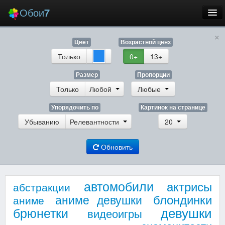
Обои
7
×
Новые
Цвет
Возрастной ценз
Лучшие
Только
0+
13+
Случайные
Размер
Пропорции
Только
Любой
Любые
Заставки
Упорядочить по
Картинок на странице
Убыванию
Релевантности
20
Обновить
Еще
Вход
автомобили
актрисы
абстракции
блондинки
аниме девушки
аниме
девушки
брюнетки
видеоигры