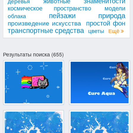
знаменитости
животные
деревья
космическое пространство
модели
природа
пейзажи
облака
простой фон
произведение искусства
транспортные средства
цветы
Ещё
Результаты поиска (655)