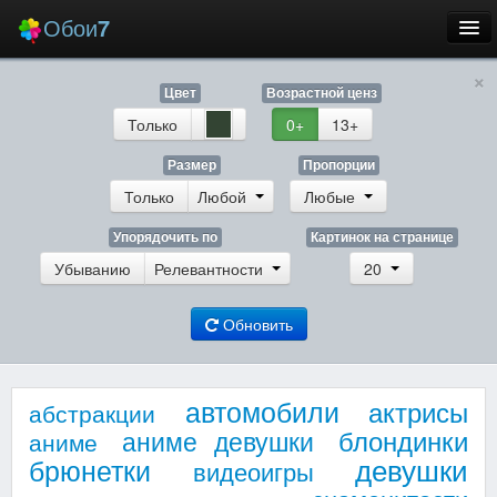
Обои
7
×
Новые
Цвет
Возрастной ценз
Лучшие
Только
0+
13+
Случайные
Размер
Пропорции
Только
Любой
Любые
Заставки
Упорядочить по
Картинок на странице
Убыванию
Релевантности
20
Обновить
Еще
Вход
автомобили
актрисы
абстракции
блондинки
аниме девушки
аниме
девушки
брюнетки
видеоигры