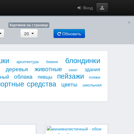
Вход
×
Картинок на странице
20
Обновить
блондинки
шки
архитектура
бикини
животные
деревья
здания
закат
пейзажи
облака
мный
певцы
пляжи
портные средства
цветы
школьная