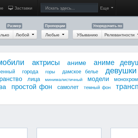
ые
Заставки
Еще
Размер
Пропорции
Упорядочить по
лько
Любой
Любые
Убыванию
Релевантности
мобили
актрисы
аниме деву
аниме
девушки
города
оенный
дамское белье
горы
ранство
модели
лица
монохро
минималистичный
транс
простой фон
ва
самолет
темный фон