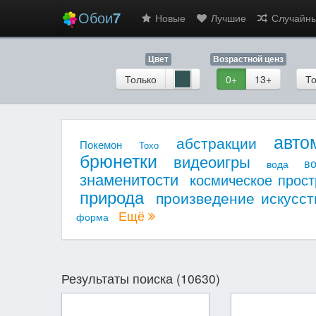
Обои
7
Новые
Лучшие
Случайн
Цвет
Возрастной ценз
Только
0+
13+
То
авто
абстракции
Покемон
Тохо
брюнетки
видеоигры
в
вода
знаменитости
космическое прост
природа
произведение искусст
Ещё
форма
Результаты поиска (10630)