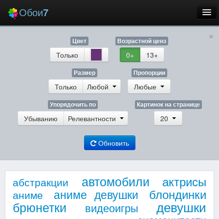
Обои
7
×
Новые
Цвет
Возрастной ценз
Лучшие
Только
0+
13+
Случайные
Размер
Пропорции
Только
Любой
Любые
Заставки
Упорядочить по
Картинок на странице
Убыванию
Релевантности
20
Обновить
Еще
Вход
автомобили
актрисы
абстракции
блондинки
аниме девушки
аниме
девушки
брюнетки
видеоигры