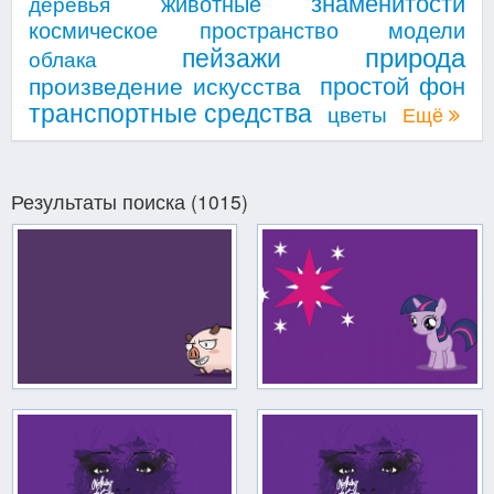
знаменитости
животные
деревья
космическое пространство
модели
природа
пейзажи
облака
простой фон
произведение искусства
транспортные средства
цветы
Ещё
Результаты поиска (1015)