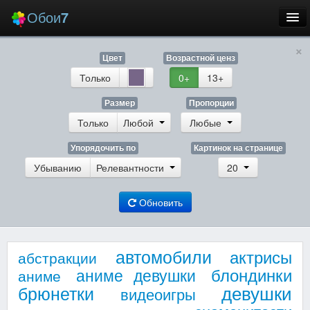
Обои
7
×
Новые
Цвет
Возрастной ценз
Лучшие
Только
0+
13+
Случайные
Размер
Пропорции
Только
Любой
Любые
Заставки
Упорядочить по
Картинок на странице
Убыванию
Релевантности
20
Обновить
Еще
Вход
автомобили
актрисы
абстракции
блондинки
аниме девушки
аниме
девушки
брюнетки
видеоигры