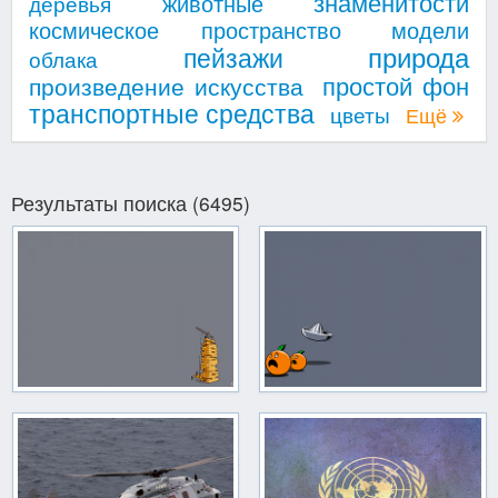
знаменитости
животные
деревья
космическое пространство
модели
природа
пейзажи
облака
простой фон
произведение искусства
транспортные средства
цветы
Ещё
Результаты поиска (6495)