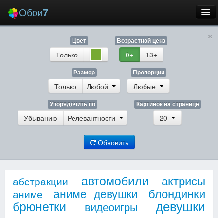
Обои
7
×
Новые
Цвет
Возрастной ценз
Лучшие
Только
0+
13+
Случайные
Размер
Пропорции
Только
Любой
Любые
Заставки
Упорядочить по
Картинок на странице
Убыванию
Релевантности
20
Обновить
Еще
Вход
автомобили
актрисы
абстракции
блондинки
аниме девушки
аниме
девушки
брюнетки
видеоигры