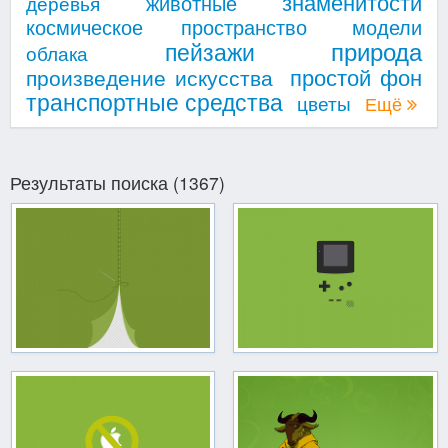
знаменитости
животные
деревья
космическое пространство
модели
природа
пейзажи
облака
простой фон
произведение искусства
транспортные средства
цветы
Ещё
Результаты поиска (1367)