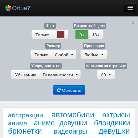
Обои
7
×
Новые
Цвет
Возрастной ценз
Лучшие
Только
0+
13+
Случайные
Размер
Пропорции
Только
Любой
Любые
Заставки
Упорядочить по
Картинок на странице
Убыванию
Релевантности
20
Обновить
Еще
Вход
автомобили
актрисы
абстракции
блондинки
аниме девушки
аниме
девушки
брюнетки
видеоигры