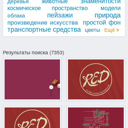
знаменитости
животные
деревья
космическое пространство
модели
природа
пейзажи
облака
простой фон
произведение искусства
транспортные средства
цветы
Ещё
Результаты поиска (7353)