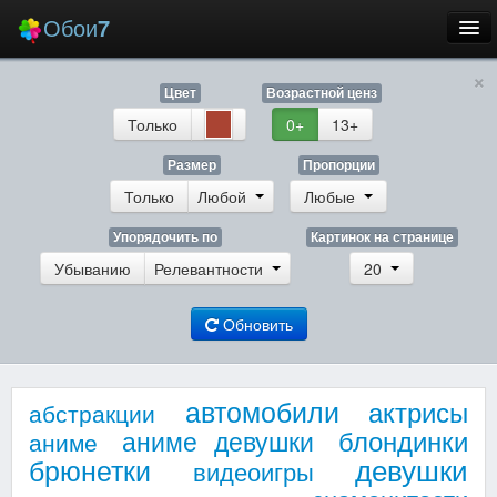
Обои
7
×
Новые
Цвет
Возрастной ценз
Лучшие
Только
0+
13+
Случайные
Размер
Пропорции
Только
Любой
Любые
Заставки
Упорядочить по
Картинок на странице
Убыванию
Релевантности
20
Обновить
Еще
Вход
автомобили
актрисы
абстракции
блондинки
аниме девушки
аниме
девушки
брюнетки
видеоигры