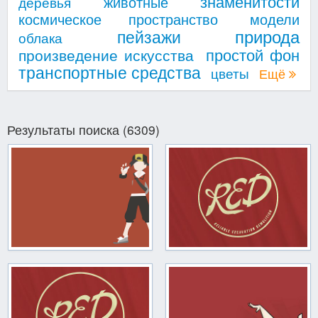
знаменитости
животные
деревья
космическое пространство
модели
природа
пейзажи
облака
простой фон
произведение искусства
транспортные средства
цветы
Ещё
Результаты поиска (6309)