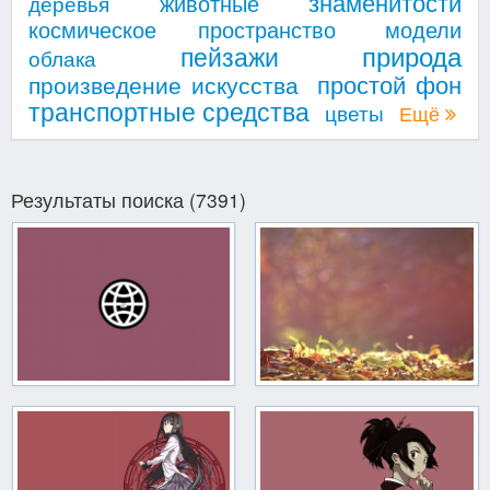
знаменитости
животные
деревья
космическое пространство
модели
природа
пейзажи
облака
простой фон
произведение искусства
транспортные средства
цветы
Ещё
Результаты поиска (7391)