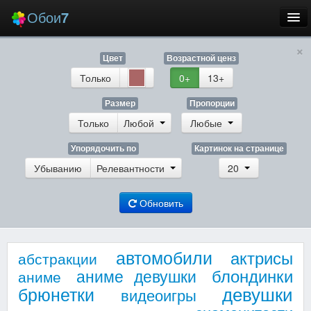
Обои
7
×
Новые
Цвет
Возрастной ценз
Лучшие
Только
0+
13+
Случайные
Размер
Пропорции
Только
Любой
Любые
Заставки
Упорядочить по
Картинок на странице
Убыванию
Релевантности
20
Обновить
Еще
Вход
автомобили
актрисы
абстракции
блондинки
аниме девушки
аниме
девушки
брюнетки
видеоигры