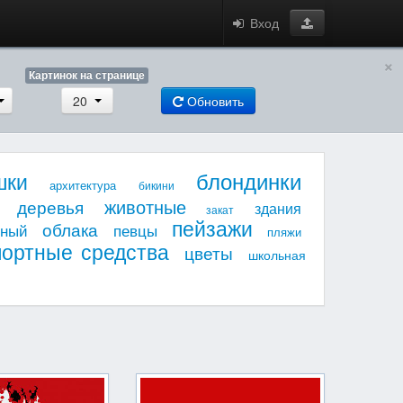
Вход
×
Картинок на странице
20
Обновить
блондинки
шки
архитектура
бикини
животные
деревья
здания
закат
пейзажи
облака
мный
певцы
пляжи
портные средства
цветы
школьная