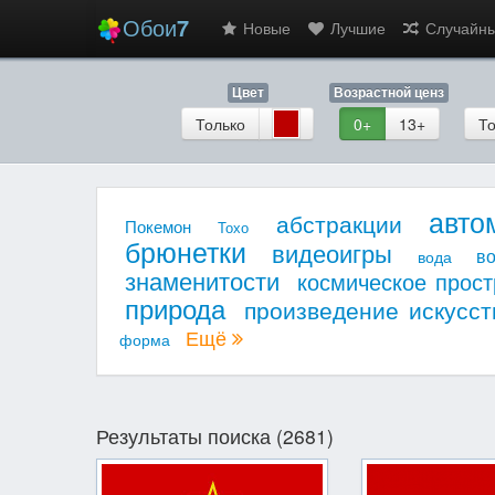
Обои
7
Новые
Лучшие
Случайн
Цвет
Возрастной ценз
Только
0+
13+
То
авто
абстракции
Покемон
Тохо
брюнетки
видеоигры
в
вода
знаменитости
космическое прост
природа
произведение искусст
Ещё
форма
Результаты поиска (2681)