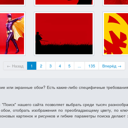
← Назад
1
2
3
4
5
...
135
Вперёд →
ние или экранные обои? Есть какие-либо специфичные требовани
 "Поиск" нашего сайта позволяет выбрать среди тысяч разнообр
обои, отобрать изображения по преобладающему цвету, по клю
фоновых картинок и рисунков и гибкие параметры поиска делают 