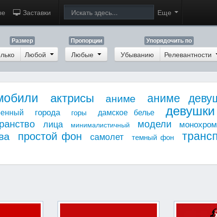
ые
Заставки
Еще
Размер
Пропорции
Упорядочить по
лько
Любой
Любые
Убыванию
Релевантности
мобили
актрисы
аниме деву
аниме
девушки
города
оенный
дамское белье
горы
ранство
модели
лица
монохро
минималистичный
транс
простой фон
ва
самолет
темный фон