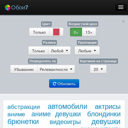
Обои
7
×
Новые
Цвет
Возрастной ценз
Лучшие
Только
0+
13+
Случайные
Размер
Пропорции
Только
Любой
Любые
Заставки
Упорядочить по
Картинок на странице
Убыванию
Релевантности
20
Обновить
Еще
Вход
автомобили
актрисы
абстракции
блондинки
аниме девушки
аниме
девушки
брюнетки
видеоигры