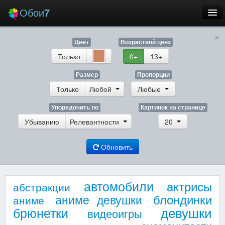
Обои
7
×
Новые
Цвет
Возрастной ценз
Лучшие
Только
0+
13+
Случайные
Размер
Пропорции
Только
Любой
Любые
Заставки
Упорядочить по
Картинок на странице
Убыванию
Релевантности
20
Обновить
Еще
Вход
автомобили
актрисы
абстракции
блондинки
аниме девушки
аниме
девушки
брюнетки
видеоигры