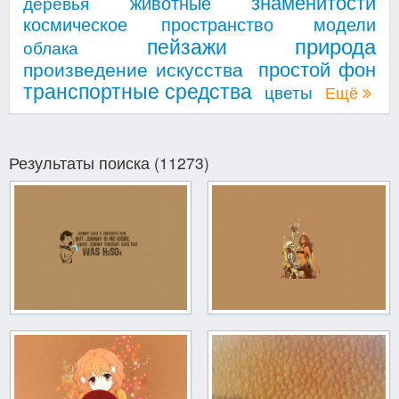
знаменитости
животные
деревья
космическое пространство
модели
природа
пейзажи
облака
простой фон
произведение искусства
транспортные средства
цветы
Ещё
Результаты поиска (11273)