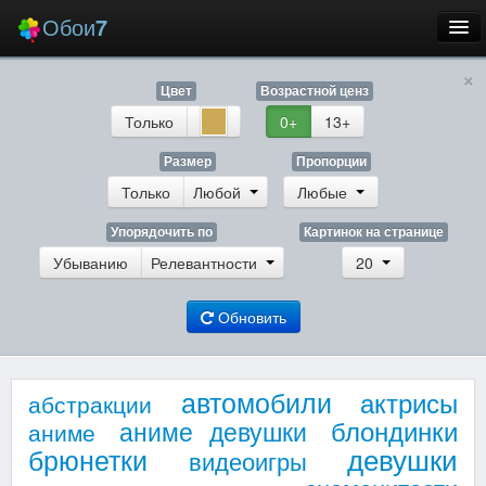
Обои
7
×
Новые
Цвет
Возрастной ценз
Лучшие
Только
0+
13+
Случайные
Размер
Пропорции
Только
Любой
Любые
Заставки
Упорядочить по
Картинок на странице
Убыванию
Релевантности
20
Обновить
Еще
Вход
автомобили
актрисы
абстракции
блондинки
аниме девушки
аниме
девушки
брюнетки
видеоигры