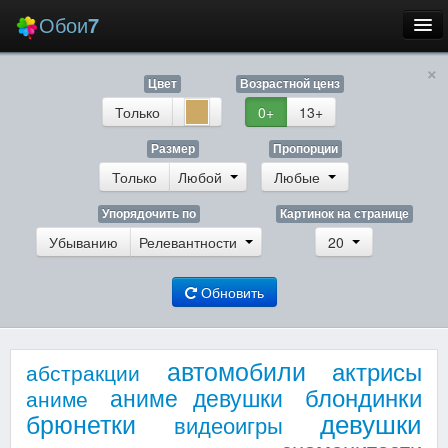
Обои
7
×
Новые
Цвет
Возрастной ценз
Лучшие
Только
0+
13+
Случайные
Размер
Пропорции
Только
Любой
Любые
Заставки
Упорядочить по
Картинок на странице
Убыванию
Релевантности
20
Обновить
Еще
Вход
автомобили
актрисы
абстракции
блондинки
аниме девушки
аниме
девушки
брюнетки
видеоигры