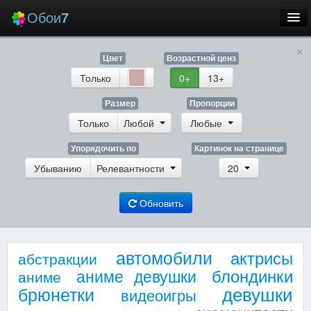
Обои
7
×
Новые
Цвет
Возрастной ценз
Лучшие
Только
0+
13+
Случайные
Размер
Пропорции
Только
Любой
Любые
Заставки
Упорядочить по
Картинок на странице
Убыванию
Релевантности
20
Обновить
Еще
Вход
автомобили
актрисы
абстракции
блондинки
аниме девушки
аниме
девушки
брюнетки
видеоигры