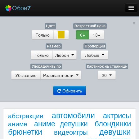
Обои
7
×
Новые
Цвет
Возрастной ценз
Лучшие
Только
0+
13+
Случайные
Размер
Пропорции
Только
Любой
Любые
Заставки
Упорядочить по
Картинок на странице
Убыванию
Релевантности
20
Обновить
Еще
Вход
автомобили
актрисы
абстракции
блондинки
аниме девушки
аниме
девушки
брюнетки
видеоигры