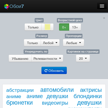
Обои
7
×
Новые
Цвет
Возрастной ценз
Лучшие
Только
0+
13+
Случайные
Размер
Пропорции
Только
Любой
Любые
Заставки
Упорядочить по
Картинок на странице
Убыванию
Релевантности
20
Обновить
Еще
Вход
автомобили
актрисы
абстракции
блондинки
аниме девушки
аниме
девушки
брюнетки
видеоигры