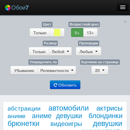
Обои
7
×
Новые
Цвет
Возрастной ценз
Лучшие
Только
0+
13+
Случайные
Размер
Пропорции
Только
Любой
Любые
Заставки
Упорядочить по
Картинок на странице
Убыванию
Релевантности
20
Обновить
Еще
Вход
автомобили
актрисы
абстракции
блондинки
аниме девушки
аниме
девушки
брюнетки
видеоигры