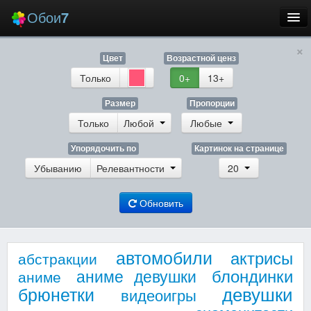
Обои
7
×
Новые
Цвет
Возрастной ценз
Лучшие
Только
0+
13+
Случайные
Размер
Пропорции
Только
Любой
Любые
Заставки
Упорядочить по
Картинок на странице
Убыванию
Релевантности
20
Обновить
Еще
Вход
автомобили
актрисы
абстракции
блондинки
аниме девушки
аниме
девушки
брюнетки
видеоигры