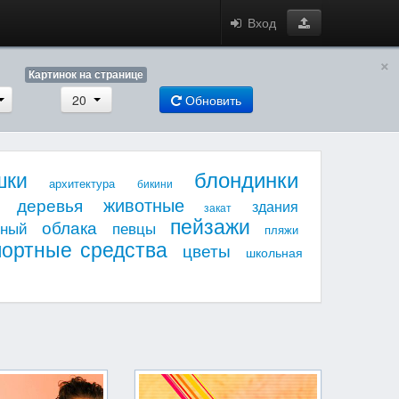
Вход
×
Картинок на странице
20
Обновить
блондинки
шки
архитектура
бикини
животные
деревья
здания
закат
пейзажи
облака
мный
певцы
пляжи
портные средства
цветы
школьная