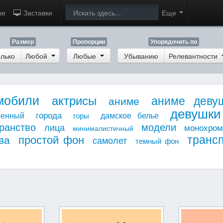
ые
Заставки
Еще
Размер
Пропорции
Упорядочить по
лько
Любой
Любые
Убыванию
Релевантности
мобили
актрисы
аниме деву
аниме
девушки
города
оенный
дамское белье
горы
ранство
модели
лица
монохро
минималистичный
транс
простой фон
ва
самолет
темный фон