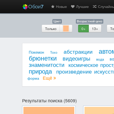
Обои
7
Новые
Лучшие
Случайн
Цвет
Возрастной ценз
Только
0+
13+
То
авто
абстракции
Покемон
Тохо
брюнетки
видеоигры
в
вода
знаменитости
космическое прост
природа
произведение искусст
Ещё
форма
Результаты поиска (5609)