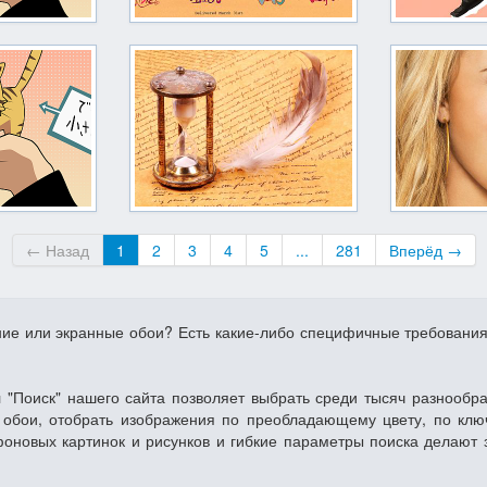
← Назад
1
2
3
4
5
...
281
Вперёд →
ние или экранные обои? Есть какие-либо специфичные требовани
 "Поиск" нашего сайта позволяет выбрать среди тысяч разнообр
обои, отобрать изображения по преобладающему цвету, по клю
фоновых картинок и рисунков и гибкие параметры поиска делают 