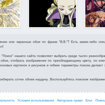
жение или экранные обои по фразе "В.В."? Есть какие-либо сп
ел!
 "Поиск" нашего сайта позволяет выбрать среди тысяч разнообр
обои, отобрать изображения по преобладающему цвету, по клю
фоновых картинок и рисунков и гибкие параметры поиска делают 
еребирать сотни обоев наудачу. Воспользуйтесь поиском изображе
альность
·
Условия использования
·
Авторское право
·
Блог
·
Помо