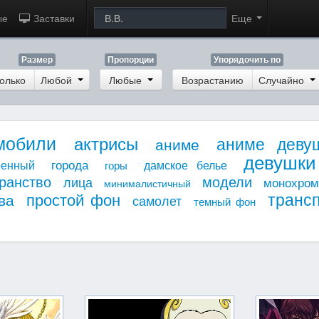
ые
Заставки
Еще
Размер
Пропорции
Упорядочить по
олько
Любой
Любые
Возрастанию
Случайно
мобили
актрисы
аниме деву
аниме
девушки
города
оенный
дамское белье
горы
ранство
модели
лица
монохро
минималистичный
транс
простой фон
ва
самолет
темный фон