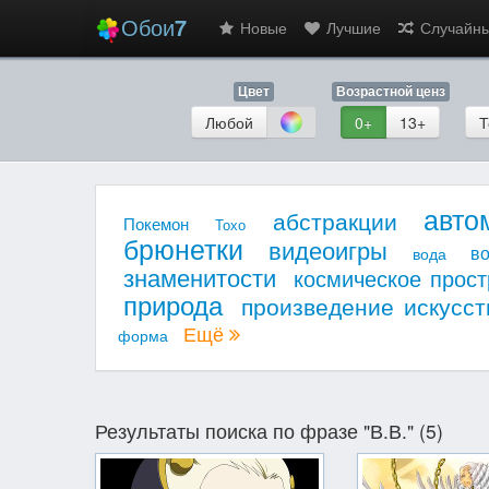
Обои
7
Новые
Лучшие
Случайн
Цвет
Возрастной ценз
Любой
0+
13+
Т
авто
абстракции
Покемон
Тохо
брюнетки
видеоигры
в
вода
знаменитости
космическое прост
природа
произведение искусст
Ещё
форма
Результаты поиска по фразе "В.В." (5)