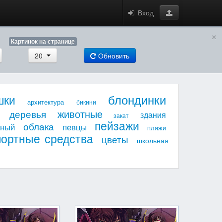
Вход
×
Картинок на странице
20
Обновить
блондинки
шки
архитектура
бикини
животные
деревья
здания
закат
пейзажи
облака
мный
певцы
пляжи
портные средства
цветы
школьная